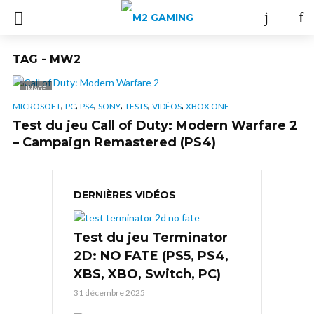
TAG - MW2
IMAGE
,
,
,
,
,
,
MICROSOFT
PC
PS4
SONY
TESTS
VIDÉOS
XBOX ONE
Test du jeu Call of Duty: Modern Warfare 2
– Campaign Remastered (PS4)
DERNIÈRES VIDÉOS
Test du jeu Terminator
2D: NO FATE (PS5, PS4,
XBS, XBO, Switch, PC)
31 décembre 2025