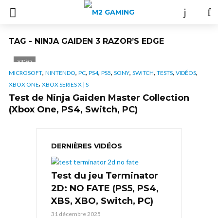
TAG - NINJA GAIDEN 3 RAZOR’S EDGE
VIDÉO
,
,
,
,
,
,
,
,
,
MICROSOFT
NINTENDO
PC
PS4
PS5
SONY
SWITCH
TESTS
VIDÉOS
,
XBOX ONE
XBOX SERIES X | S
Test de Ninja Gaiden Master Collection
(Xbox One, PS4, Switch, PC)
DERNIÈRES VIDÉOS
Test du jeu Terminator
2D: NO FATE (PS5, PS4,
XBS, XBO, Switch, PC)
31 décembre 2025