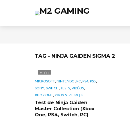
TAG - NINJA GAIDEN SIGMA 2
VIDÉO
,
,
,
,
,
MICROSOFT
NINTENDO
PC
PS4
PS5
,
,
,
,
SONY
SWITCH
TESTS
VIDÉOS
,
XBOX ONE
XBOX SERIES X | S
Test de Ninja Gaiden
Master Collection (Xbox
One, PS4, Switch, PC)