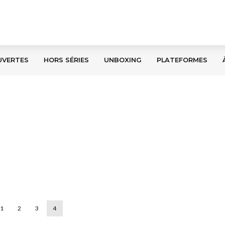
UVERTES
HORS SÉRIES
UNBOXING
PLATEFORMES
1
2
3
4