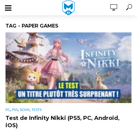
TAG - PAPER GAMES
,
,
,
PC
PS5
SONY
TESTS
Test de Infinity Nikki (PS5, PC, Android,
iOS)