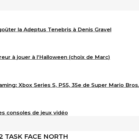
goûter la Adeptus Tenebris à Denis Gravel
eur à jouer à l’Halloween (choix de Marc)
ming: Xbox Series S, PS5, 35e de Super Mario Bros
s consoles de jeux vidéo