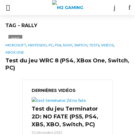
TAG - RALLY
IMAGE
,
,
,
,
,
,
,
,
MICROSOFT
NINTENDO
PC
PS4
SONY
SWITCH
TESTS
VIDÉOS
XBOX ONE
Test du jeu WRC 8 (PS4, XBox One, Switch,
PC)
DERNIÈRES VIDÉOS
Test du jeu Terminator
2D: NO FATE (PS5, PS4,
XBS, XBO, Switch, PC)
31 décembre 2025