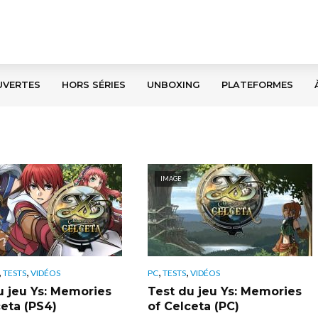
UVERTES
HORS SÉRIES
UNBOXING
PLATEFORMES
IMAGE
,
,
,
,
TESTS
VIDÉOS
PC
TESTS
VIDÉOS
u jeu Ys: Memories
Test du jeu Ys: Memories
ceta (PS4)
of Celceta (PC)