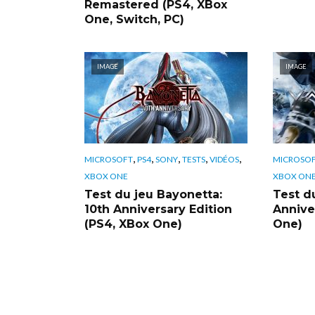
Remastered (PS4, XBox
One, Switch, PC)
IMAGE
IMAGE
,
,
,
,
,
MICROSOFT
PS4
SONY
TESTS
VIDÉOS
MICROSO
XBOX ONE
XBOX ON
Test du jeu Bayonetta:
Test d
10th Anniversary Edition
Annive
(PS4, XBox One)
One)