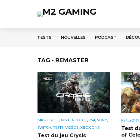
TESTS
NOUVELLES
PODCAST
DÉCO
TAG - REMASTER
VIDÉO
IMAGE
,
,
,
,
,
,
MICROSOFT
NINTENDO
PC
PS4
SONY
PS4
SONY
,
,
,
SWITCH
TESTS
VIDÉOS
XBOX ONE
Test d
of Cel
Test du jeu Crysis