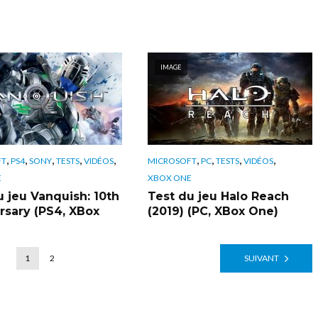
IMAGE
,
,
,
,
,
,
,
,
,
FT
PS4
SONY
TESTS
VIDÉOS
MICROSOFT
PC
TESTS
VIDÉOS
E
XBOX ONE
u jeu Vanquish: 10th
Test du jeu Halo Reach
rsary (PS4, XBox
(2019) (PC, XBox One)
1
2
SUIVANT