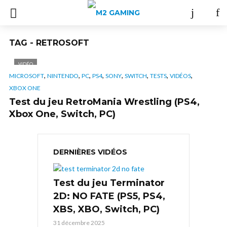
TAG - RETROSOFT
VIDÉO
,
,
,
,
,
,
,
,
MICROSOFT
NINTENDO
PC
PS4
SONY
SWITCH
TESTS
VIDÉOS
XBOX ONE
Test du jeu RetroMania Wrestling (PS4,
Xbox One, Switch, PC)
DERNIÈRES VIDÉOS
Test du jeu Terminator
2D: NO FATE (PS5, PS4,
XBS, XBO, Switch, PC)
31 décembre 2025