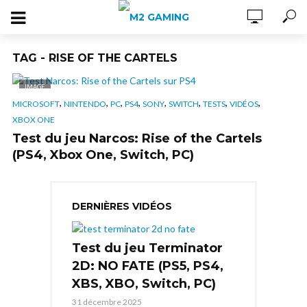
TAG - RISE OF THE CARTELS
IMAGE
,
,
,
,
,
,
,
,
MICROSOFT
NINTENDO
PC
PS4
SONY
SWITCH
TESTS
VIDÉOS
XBOX ONE
Test du jeu Narcos: Rise of the Cartels
(PS4, Xbox One, Switch, PC)
DERNIÈRES VIDÉOS
Test du jeu Terminator
2D: NO FATE (PS5, PS4,
XBS, XBO, Switch, PC)
31 décembre 2025