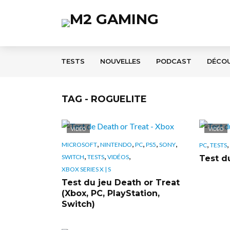
TESTS
NOUVELLES
PODCAST
DÉCO
TAG - ROGUELITE
VIDÉO
VIDÉO
,
,
,
,
,
,
,
MICROSOFT
NINTENDO
PC
PS5
SONY
PC
TESTS
,
,
,
SWITCH
TESTS
VIDÉOS
Test d
XBOX SERIES X | S
Test du jeu Death or Treat
(Xbox, PC, PlayStation,
Switch)