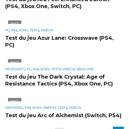
(PS4, Xbox One, Switch, PC)
IMAGE
,
,
,
,
PC
PS4
SONY
TESTS
VIDÉOS
Test du jeu Azur Lane: Crosswave (PS4,
PC)
IMAGE
,
,
,
,
,
,
MICROSOFT
PC
PS4
SONY
TESTS
VIDÉOS
XBOX ONE
Test du jeu The Dark Crystal: Age of
Resistance Tactics (PS4, Xbox One, PC)
IMAGE
,
,
,
,
,
NINTENDO
PS4
SONY
SWITCH
TESTS
VIDÉOS
Test du jeu Arc of Alchemist (Switch, PS4)