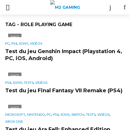
TAG - ROLE PLAYING GAME
IMAGE
,
,
,
PC
PS4
SONY
VIDÉOS
Test du jeu Genshin Impact (Playstation 4,
PC, iOS, Android)
IMAGE
,
,
,
PS4
SONY
TESTS
VIDÉOS
Test du jeu Final Fantasy VII Remake (PS4)
IMAGE
,
,
,
,
,
,
,
,
MICROSOFT
NINTENDO
PC
PS4
SONY
SWITCH
TESTS
VIDÉOS
XBOX ONE
Test du jeu Ara Fell: Enhanced Edition