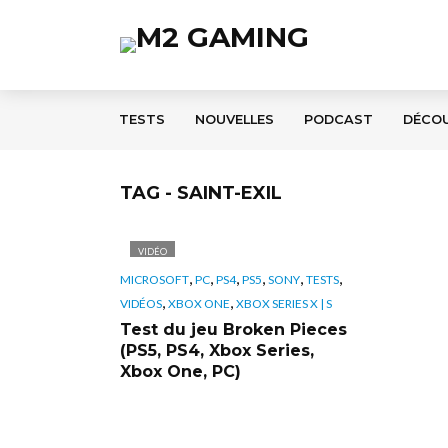
TESTS
NOUVELLES
PODCAST
DÉCO
TAG - SAINT-EXIL
VIDÉO
,
,
,
,
,
,
MICROSOFT
PC
PS4
PS5
SONY
TESTS
,
,
VIDÉOS
XBOX ONE
XBOX SERIES X | S
Test du jeu Broken Pieces
(PS5, PS4, Xbox Series,
Xbox One, PC)