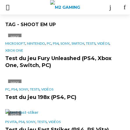
TAG - SHOOT EM UP
IMAGE
,
,
,
,
,
,
,
,
MICROSOFT
NINTENDO
PC
PS4
SONY
SWITCH
TESTS
VIDÉOS
XBOX ONE
Test du jeu Fury Unleashed (PS4, Xbox
One, Switch, PC)
IMAGE
,
,
,
,
PC
PS4
SONY
TESTS
VIDÉOS
Test du jeu 198x (PS4, PC)
VIDÉO
,
,
,
,
PS VITA
PS4
SONY
TESTS
VIDÉOS
Test du jeu Fast Striker (PS4, PS Vita)