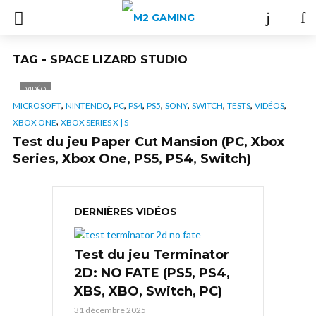
TAG - SPACE LIZARD STUDIO
VIDÉO
,
,
,
,
,
,
,
,
,
MICROSOFT
NINTENDO
PC
PS4
PS5
SONY
SWITCH
TESTS
VIDÉOS
,
XBOX ONE
XBOX SERIES X | S
Test du jeu Paper Cut Mansion (PC, Xbox
Series, Xbox One, PS5, PS4, Switch)
DERNIÈRES VIDÉOS
Test du jeu Terminator
2D: NO FATE (PS5, PS4,
XBS, XBO, Switch, PC)
31 décembre 2025