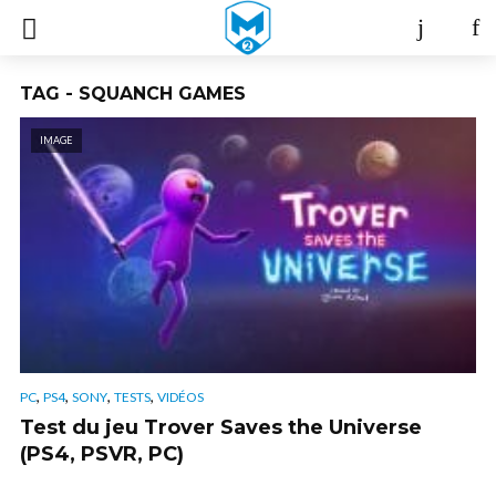
TAG - SQUANCH GAMES
IMAGE
,
,
,
,
PC
PS4
SONY
TESTS
VIDÉOS
Test du jeu Trover Saves the Universe
(PS4, PSVR, PC)