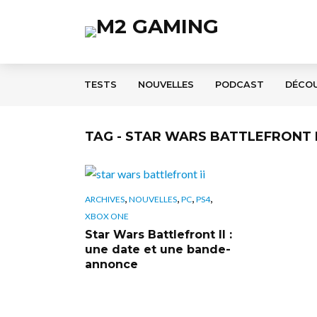
TESTS
NOUVELLES
PODCAST
DÉCO
TAG - STAR WARS BATTLEFRONT I
,
,
,
,
ARCHIVES
NOUVELLES
PC
PS4
XBOX ONE
Star Wars Battlefront II :
une date et une bande-
annonce