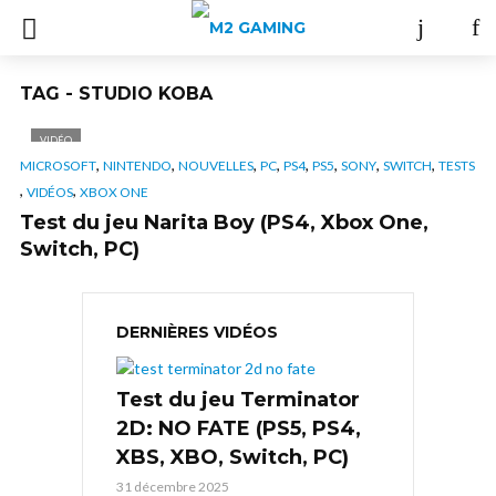
TAG - STUDIO KOBA
VIDÉO
,
,
,
,
,
,
,
,
MICROSOFT
NINTENDO
NOUVELLES
PC
PS4
PS5
SONY
SWITCH
TESTS
,
,
VIDÉOS
XBOX ONE
Test du jeu Narita Boy (PS4, Xbox One,
Switch, PC)
DERNIÈRES VIDÉOS
Test du jeu Terminator
2D: NO FATE (PS5, PS4,
XBS, XBO, Switch, PC)
31 décembre 2025