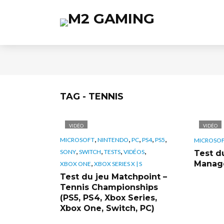
TAG - TENNIS
VIDÉO
VIDÉO
,
,
,
,
,
MICROSOFT
NINTENDO
PC
PS4
PS5
MICROSO
,
,
,
,
SONY
SWITCH
TESTS
VIDÉOS
Test d
,
Manage
XBOX ONE
XBOX SERIES X | S
Test du jeu Matchpoint –
Tennis Championships
(PS5, PS4, Xbox Series,
Xbox One, Switch, PC)