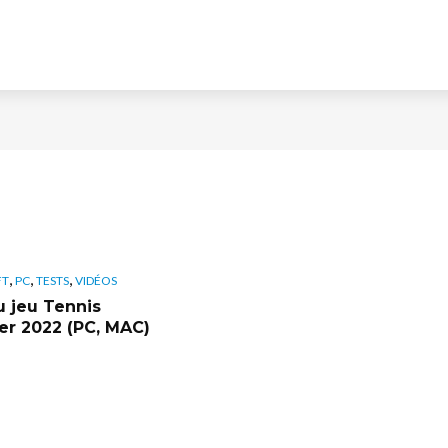
,
,
,
FT
PC
TESTS
VIDÉOS
u jeu Tennis
r 2022 (PC, MAC)