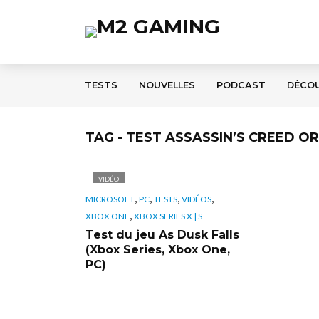
TESTS
NOUVELLES
PODCAST
DÉCO
TAG - TEST ASSASSIN’S CREED OR
VIDÉO
,
,
,
,
MICROSOFT
PC
TESTS
VIDÉOS
,
XBOX ONE
XBOX SERIES X | S
Test du jeu As Dusk Falls
(Xbox Series, Xbox One,
PC)