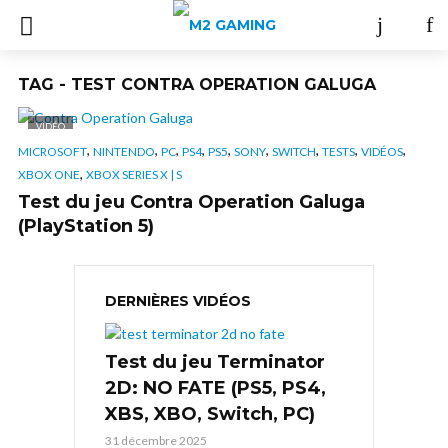
TAG - TEST CONTRA OPERATION GALUGA
VIDÉO
,
,
,
,
,
,
,
,
,
MICROSOFT
NINTENDO
PC
PS4
PS5
SONY
SWITCH
TESTS
VIDÉOS
,
XBOX ONE
XBOX SERIES X | S
Test du jeu Contra Operation Galuga
(PlayStation 5)
DERNIÈRES VIDÉOS
Test du jeu Terminator
2D: NO FATE (PS5, PS4,
XBS, XBO, Switch, PC)
31 décembre 2025