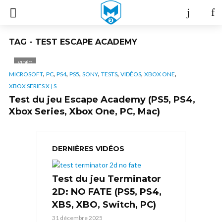
TAG - TEST ESCAPE ACADEMY
VIDÉO
,
,
,
,
,
,
,
,
MICROSOFT
PC
PS4
PS5
SONY
TESTS
VIDÉOS
XBOX ONE
XBOX SERIES X | S
Test du jeu Escape Academy (PS5, PS4,
Xbox Series, Xbox One, PC, Mac)
DERNIÈRES VIDÉOS
Test du jeu Terminator
2D: NO FATE (PS5, PS4,
XBS, XBO, Switch, PC)
31 décembre 2025