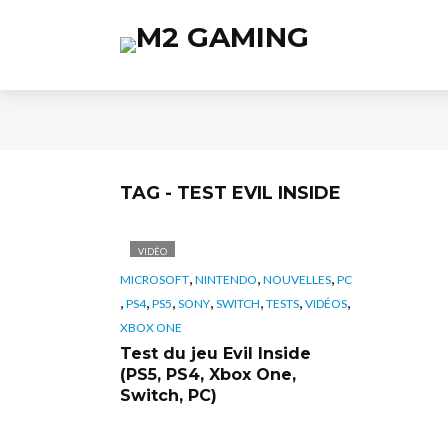
TAG - TEST EVIL INSIDE
VIDÉO
,
,
,
MICROSOFT
NINTENDO
NOUVELLES
PC
,
,
,
,
,
,
,
PS4
PS5
SONY
SWITCH
TESTS
VIDÉOS
XBOX ONE
Test du jeu Evil Inside
(PS5, PS4, Xbox One,
Switch, PC)