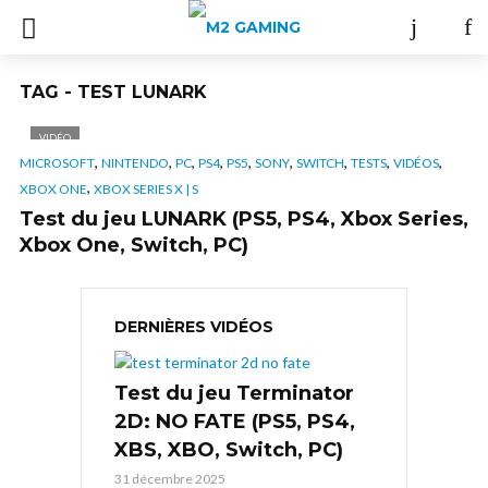
TAG - TEST LUNARK
VIDÉO
,
,
,
,
,
,
,
,
,
MICROSOFT
NINTENDO
PC
PS4
PS5
SONY
SWITCH
TESTS
VIDÉOS
,
XBOX ONE
XBOX SERIES X | S
Test du jeu LUNARK (PS5, PS4, Xbox Series,
Xbox One, Switch, PC)
DERNIÈRES VIDÉOS
Test du jeu Terminator
2D: NO FATE (PS5, PS4,
XBS, XBO, Switch, PC)
31 décembre 2025