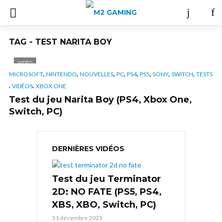
TAG - TEST NARITA BOY
VIDÉO
,
,
,
,
,
,
,
,
MICROSOFT
NINTENDO
NOUVELLES
PC
PS4
PS5
SONY
SWITCH
TESTS
,
,
VIDÉOS
XBOX ONE
Test du jeu Narita Boy (PS4, Xbox One,
Switch, PC)
DERNIÈRES VIDÉOS
Test du jeu Terminator
2D: NO FATE (PS5, PS4,
XBS, XBO, Switch, PC)
31 décembre 2025