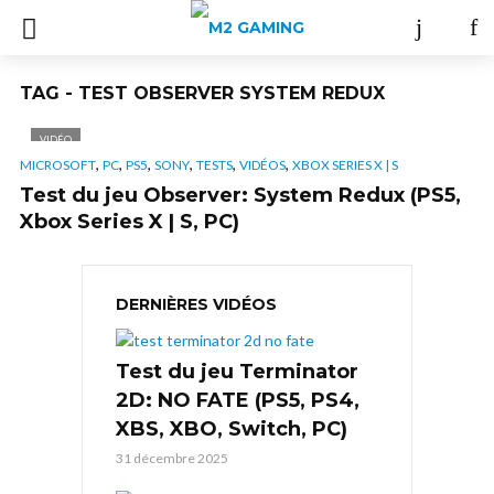
TAG - TEST OBSERVER SYSTEM REDUX
VIDÉO
,
,
,
,
,
,
MICROSOFT
PC
PS5
SONY
TESTS
VIDÉOS
XBOX SERIES X | S
Test du jeu Observer: System Redux (PS5,
Xbox Series X | S, PC)
DERNIÈRES VIDÉOS
Test du jeu Terminator
2D: NO FATE (PS5, PS4,
XBS, XBO, Switch, PC)
31 décembre 2025