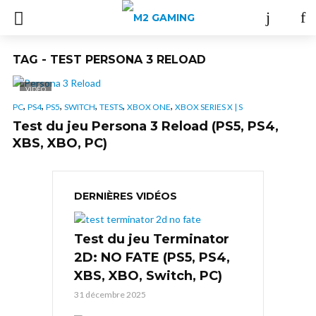
TAG - TEST PERSONA 3 RELOAD
VIDÉO
,
,
,
,
,
,
PC
PS4
PS5
SWITCH
TESTS
XBOX ONE
XBOX SERIES X | S
Test du jeu Persona 3 Reload (PS5, PS4,
XBS, XBO, PC)
DERNIÈRES VIDÉOS
Test du jeu Terminator
2D: NO FATE (PS5, PS4,
XBS, XBO, Switch, PC)
31 décembre 2025