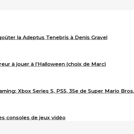
goûter la Adeptus Tenebris à Denis Gravel
eur à jouer à l’Halloween (choix de Marc)
ming: Xbox Series S, PS5, 35e de Super Mario Bros
s consoles de jeux vidéo