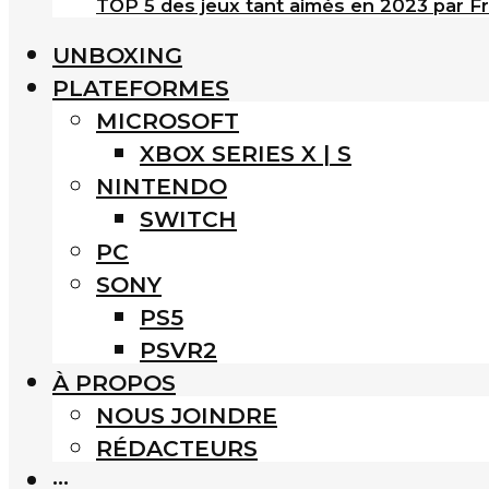
TOP 5 des jeux tant aimés en 2023 par F
UNBOXING
PLATEFORMES
MICROSOFT
XBOX SERIES X | S
NINTENDO
SWITCH
PC
SONY
PS5
PSVR2
À PROPOS
NOUS JOINDRE
RÉDACTEURS
···