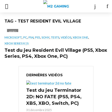
TAG - TEST RESIDENT EVIL VILLAGE
VIDÉO
,
,
,
,
,
,
,
,
MICROSOFT
PC
PS4
PS5
SONY
TESTS
VIDÉOS
XBOX ONE
XBOX SERIES X | S
Test du jeu Resident Evil Village (PS5, Xbox
Series, PS4, Xbox One, PC)
DERNIÈRES VIDÉOS
Test du jeu Terminator
2D: NO FATE (PS5, PS4,
XBS, XBO, Switch, PC)
31 décembre 2025