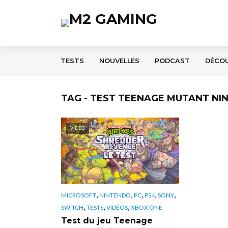
TESTS
NOUVELLES
PODCAST
DÉCO
TAG - TEST TEENAGE MUTANT NI
VIDÉO
,
,
,
,
,
MICROSOFT
NINTENDO
PC
PS4
SONY
,
,
,
SWITCH
TESTS
VIDÉOS
XBOX ONE
Test du jeu Teenage