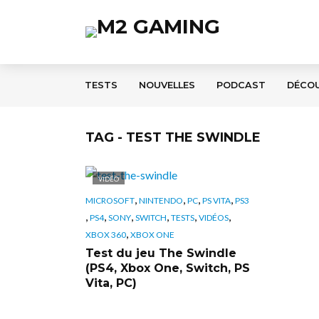
TESTS
NOUVELLES
PODCAST
DÉCO
TAG - TEST THE SWINDLE
VIDÉO
,
,
,
,
MICROSOFT
NINTENDO
PC
PS VITA
PS3
,
,
,
,
,
,
PS4
SONY
SWITCH
TESTS
VIDÉOS
,
XBOX 360
XBOX ONE
Test du jeu The Swindle
(PS4, Xbox One, Switch, PS
Vita, PC)