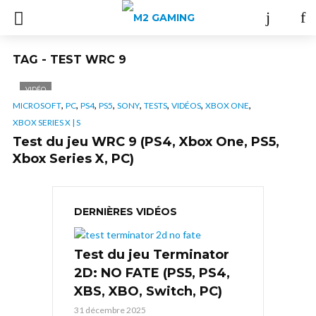
TAG - TEST WRC 9
VIDÉO
,
,
,
,
,
,
,
,
MICROSOFT
PC
PS4
PS5
SONY
TESTS
VIDÉOS
XBOX ONE
XBOX SERIES X | S
Test du jeu WRC 9 (PS4, Xbox One, PS5,
Xbox Series X, PC)
DERNIÈRES VIDÉOS
Test du jeu Terminator
2D: NO FATE (PS5, PS4,
XBS, XBO, Switch, PC)
31 décembre 2025