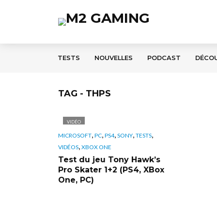
TESTS
NOUVELLES
PODCAST
DÉCO
TAG - THPS
VIDÉO
,
,
,
,
,
MICROSOFT
PC
PS4
SONY
TESTS
,
VIDÉOS
XBOX ONE
Test du jeu Tony Hawk’s
Pro Skater 1+2 (PS4, XBox
One, PC)