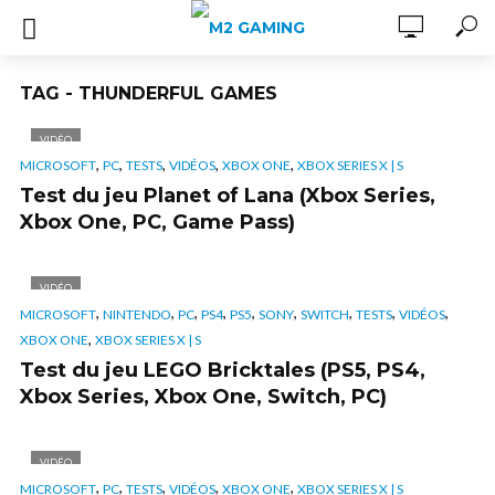
TAG - THUNDERFUL GAMES
VIDÉO
,
,
,
,
,
MICROSOFT
PC
TESTS
VIDÉOS
XBOX ONE
XBOX SERIES X | S
Test du jeu Planet of Lana (Xbox Series,
Xbox One, PC, Game Pass)
VIDÉO
,
,
,
,
,
,
,
,
,
MICROSOFT
NINTENDO
PC
PS4
PS5
SONY
SWITCH
TESTS
VIDÉOS
,
XBOX ONE
XBOX SERIES X | S
Test du jeu LEGO Bricktales (PS5, PS4,
Xbox Series, Xbox One, Switch, PC)
VIDÉO
,
,
,
,
,
MICROSOFT
PC
TESTS
VIDÉOS
XBOX ONE
XBOX SERIES X | S