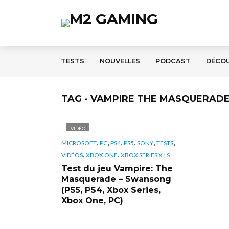
TESTS
NOUVELLES
PODCAST
DÉCO
TAG - VAMPIRE THE MASQUERA
VIDÉO
,
,
,
,
,
,
MICROSOFT
PC
PS4
PS5
SONY
TESTS
,
,
VIDÉOS
XBOX ONE
XBOX SERIES X | S
Test du jeu Vampire: The
Masquerade – Swansong
(PS5, PS4, Xbox Series,
Xbox One, PC)