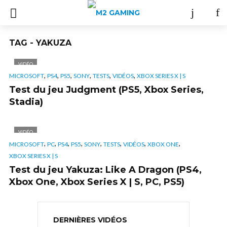
TAG - YAKUZA
VIDÉO
,
,
,
,
,
,
MICROSOFT
PS4
PS5
SONY
TESTS
VIDÉOS
XBOX SERIES X | S
Test du jeu Judgment (PS5, Xbox Series,
Stadia)
VIDÉO
,
,
,
,
,
,
,
,
MICROSOFT
PC
PS4
PS5
SONY
TESTS
VIDÉOS
XBOX ONE
XBOX SERIES X | S
Test du jeu Yakuza: Like A Dragon (PS4,
Xbox One, Xbox Series X | S, PC, PS5)
DERNIÈRES VIDÉOS