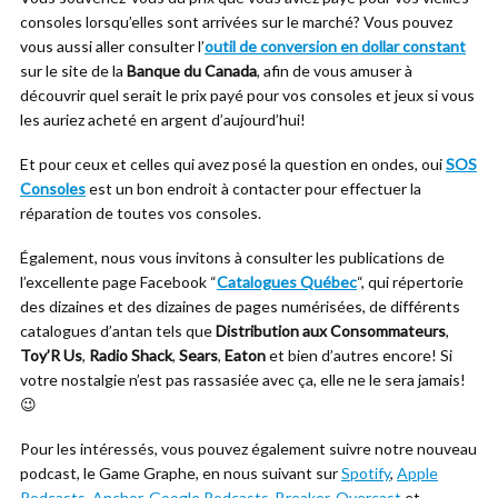
consoles lorsqu’elles sont arrivées sur le marché? Vous pouvez
vous aussi aller consulter l’
outil de conversion en dollar constant
sur le site de la
Banque du Canada
, afin de vous amuser à
découvrir quel serait le prix payé pour vos consoles et jeux si vous
les auriez acheté en argent d’aujourd’hui!
Et pour ceux et celles qui avez posé la question en ondes, oui
SOS
Consoles
est un bon endroit à contacter pour effectuer la
réparation de toutes vos consoles.
Également, nous vous invitons à consulter les publications de
l’excellente page Facebook “
Catalogues Québec
“, qui répertorie
des dizaines et des dizaines de pages numérisées, de différents
catalogues d’antan tels que
Distribution aux Consommateurs
,
Toy’R Us
,
Radio Shack
,
Sears
,
Eaton
et bien d’autres encore! Si
votre nostalgie n’est pas rassasiée avec ça, elle ne le sera jamais!
😉
Pour les intéressés, vous pouvez également suivre notre nouveau
podcast, le Game Graphe, en nous suivant sur
Spotify
,
Apple
Podcasts
,
Anchor
,
Google Podcasts
,
Breaker
,
Overcast
et