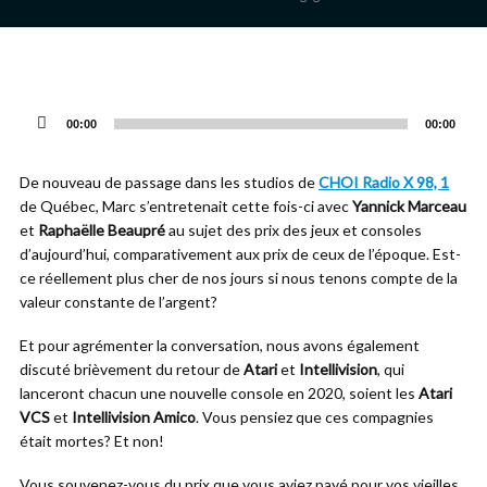
Lecteur
audio
00:00
00:00
De nouveau de passage dans les studios de
CHOI Radio X 98, 1
de Québec, Marc s’entretenait cette fois-ci avec
Yannick Marceau
et
Raphaëlle Beaupré
au sujet des prix des jeux et consoles
d’aujourd’hui, comparativement aux prix de ceux de l’époque. Est-
ce réellement plus cher de nos jours si nous tenons compte de la
valeur constante de l’argent?
Et pour agrémenter la conversation, nous avons également
discuté brièvement du retour de
Atari
et
Intellivision
, qui
lanceront chacun une nouvelle console en 2020, soient les
Atari
VCS
et
Intellivision Amico
. Vous pensiez que ces compagnies
était mortes? Et non!
Vous souvenez-vous du prix que vous aviez payé pour vos vieilles