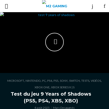
,
,
,
,
,
,
,
,
,
MICROSOFT
NINTENDO
PC
PS4
PS5
SONY
SWITCH
TESTS
VIDÉOS
,
XBOX ONE
XBOX SERIES X | S
Test du jeu 9 Years of Shadows
(PS5, PS4, XBS, XBO)
4 août 2025
Marc Desgagnés