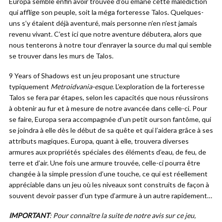
Europa semble enfin avoir trouvée d’où émane cette malédiction
qui afflige son peuple, soit la méga forteresse Talos. Quelques-
uns s’y étaient déjà aventuré, mais personne n’en n’est jamais
revenu vivant. C’est ici que notre aventure débutera, alors que
nous tenterons à notre tour d’enrayer la source du mal qui semble
se trouver dans les murs de Talos.
9 Years of Shadows est un jeu proposant une structure
typiquement
Metroidvania-esque
. L’exploration de la forteresse
Talos se fera par étapes, selon les capacités que nous réussirons
à obtenir au fur et à mesure de notre avancée dans celle-ci. Pour
se faire, Europa sera accompagnée d’un petit ourson fantôme, qui
se joindra à elle dès le début de sa quête et qui l’aidera grâce à ses
attributs magiques. Europa, quant à elle, trouvera diverses
armures aux propriétés spéciales des éléments d’eau, de feu, de
terre et d’air. Une fois une armure trouvée, celle-ci pourra être
changée à la simple pression d’une touche, ce qui est réellement
appréciable dans un jeu où les niveaux sont construits de façon à
souvent devoir passer d’un type d’armure à un autre rapidement…
IMPORTANT
: Pour connaître la suite de notre avis sur ce jeu,