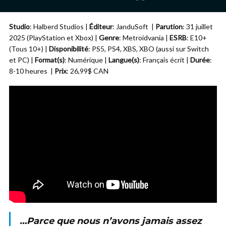
Studio
: Halberd Studios |
Éditeur
: JanduSoft |
Parution
: 31 juillet
2025 (PlayStation et Xbox) |
Genre
: Metroidvania |
ESRB
: E10+
(Tous 10+) |
Disponibilité
: PS5, PS4, XBS, XBO (aussi sur Switch
et PC) |
Format(s)
: Numérique |
Langue(s)
: Français écrit |
Durée
:
8-10 heures |
Prix
: 26,99$ CAN
…Parce que nous n’avons jamais assez