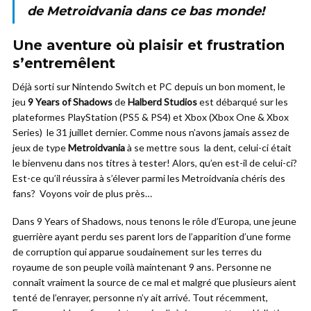
de Metroidvania dans ce bas monde!
Une aventure où plaisir et frustration
s’entremêlent
Déjà sorti sur Nintendo Switch et PC depuis un bon moment, le
jeu
9 Years of Shadows
de
Halberd Studios
est débarqué sur les
plateformes PlayStation (PS5 & PS4) et Xbox (Xbox One & Xbox
Series) le 31 juillet dernier. Comme nous n’avons jamais assez de
jeux de type
Metroidvania
à se mettre sous la dent, celui-ci était
le bienvenu dans nos titres à tester! Alors, qu’en est-il de celui-ci?
Est-ce qu’il réussira à s’élever parmi les Metroidvania chéris des
fans? Voyons voir de plus près…
Dans 9 Years of Shadows, nous tenons le rôle d’Europa, une jeune
guerrière ayant perdu ses parent lors de l’apparition d’une forme
de corruption qui apparue soudainement sur les terres du
royaume de son peuple voilà maintenant 9 ans. Personne ne
connaît vraiment la source de ce mal et malgré que plusieurs aient
tenté de l’enrayer, personne n’y ait arrivé. Tout récemment,