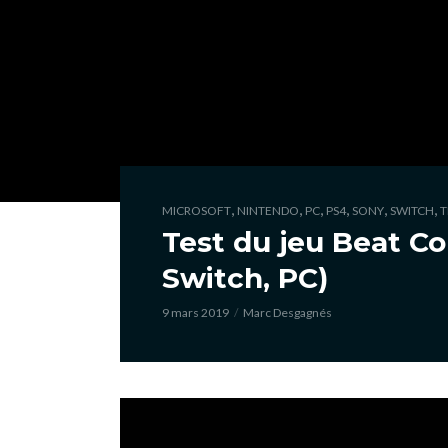
,
,
,
,
,
,
MICROSOFT
NINTENDO
PC
PS4
SONY
SWITCH
T
Test du jeu Beat C
Switch, PC)
9 mars 2019
Marc Desgagnés