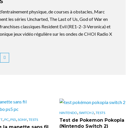
S
 d’entrainement physique, de courses à obstacles, Marc
ment les séries Uncharted, The Last of Us, God of War en
es franchises classiques Resident Evil (RE1-2-3-Veronica) et
ronique jeux vidéo régulière sur les ondes de CHOI Radio X
,
,
NINTENDO
SWITCH 2
TESTS
,
,
,
,
Test de Pokemon Pokopia
FT
PC
PS5
SONY
TESTS
(Nintendo Switch 2)
 la manette sans fil