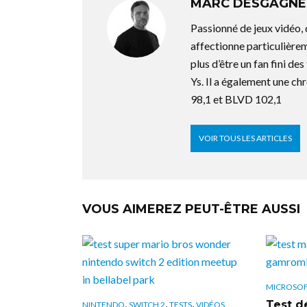
MARC DESGAGNÉ
Passionné de jeux vidéo,
affectionne particulière
plus d’être un fan fini d
Ys. Il a également une ch
98,1 et BLVD 102,1
VOIR TOUS LES ARTICLES
VOUS AIMEREZ PEUT-ÊTRE AUSSI
MICROSO
,
,
,
Test de
NINTENDO
SWITCH 2
TESTS
VIDÉOS