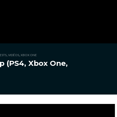
,
,
ESTS
VIDÉOS
XBOX ONE
op (PS4, Xbox One,