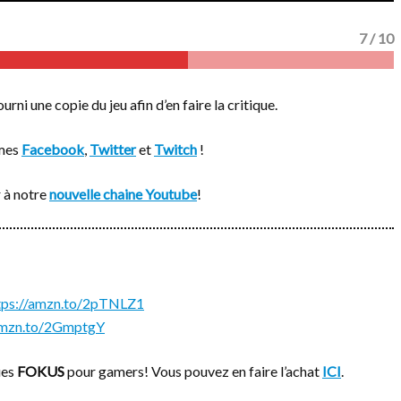
7 / 10
rni une copie du jeu afin d’en faire la critique.
rmes
Facebook
,
Twitter
et
Twitch
!
 à notre
nouvelle chaine Youtube
!
tps://amzn.to/2pTNLZ1
/amzn.to/2GmptgY
ues
FOKUS
pour gamers! Vous pouvez en faire l’achat
ICI
.