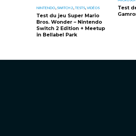
,
,
,
Test de
NINTENDO
SWITCH 2
TESTS
VIDÉOS
Gamrom
Test du jeu Super Mario
Bros. Wonder – Nintendo
Switch 2 Edition + Meetup
in Bellabel Park