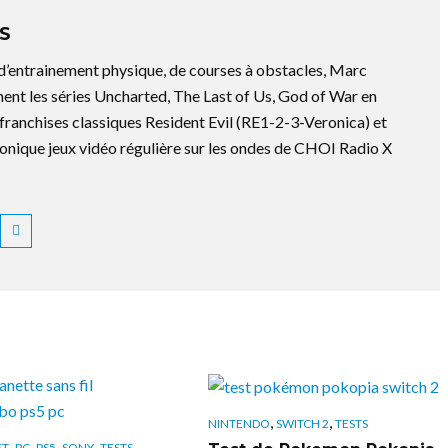
S
 d’entrainement physique, de courses à obstacles, Marc
ment les séries Uncharted, The Last of Us, God of War en
es franchises classiques Resident Evil (RE1-2-3-Veronica) et
ronique jeux vidéo régulière sur les ondes de CHOI Radio X
,
,
NINTENDO
SWITCH 2
TESTS
,
,
,
,
FT
PC
PS5
SONY
TESTS