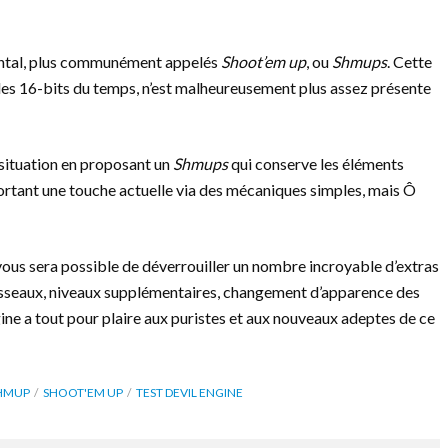
zontal, plus communément appelés
Shoot’em up
, ou
Shmups
. Cette
soles 16-bits du temps, n’est malheureusement plus assez présente
situation en proposant un
Shmups
qui conserve les éléments
pportant une touche actuelle via des mécaniques simples, mais Ô
 vous sera possible de déverrouiller un nombre incroyable d’extras
aisseaux, niveaux supplémentaires, changement d’apparence des
gine a tout pour plaire aux puristes et aux nouveaux adeptes de ce
HMUP
SHOOT'EM UP
TEST DEVIL ENGINE