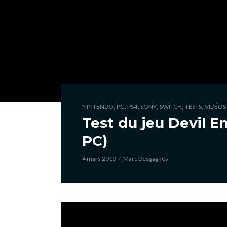
,
,
,
,
,
,
NINTENDO
PC
PS4
SONY
SWITCH
TESTS
VIDÉOS
Test du jeu Devil E
PC)
4 mars 2019
Marc Desgagnés