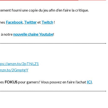
ement fourni une copie du jeu afin d’en faire la critique.
rmes
Facebook
,
Twitter
et
Twitch
!
 à notre
nouvelle chaine Youtube
!
tps://amzn.to/2pTNLZ1
/amzn.to/2GmptgY
ues
FOKUS
pour gamers! Vous pouvez en faire l’achat
ICI
.