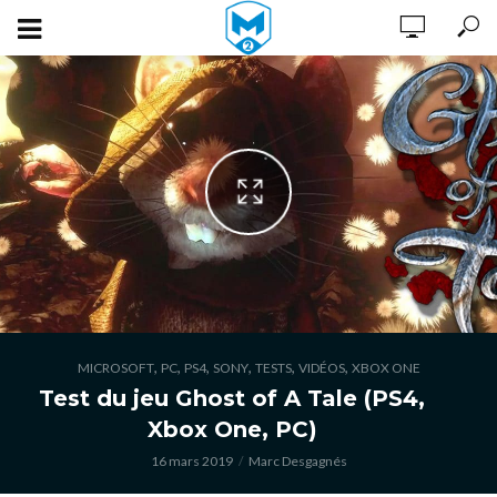
,
,
,
,
,
,
MICROSOFT
PC
PS4
SONY
TESTS
VIDÉOS
XBOX ONE
Test du jeu Ghost of A Tale (PS4,
Xbox One, PC)
16 mars 2019
Marc Desgagnés