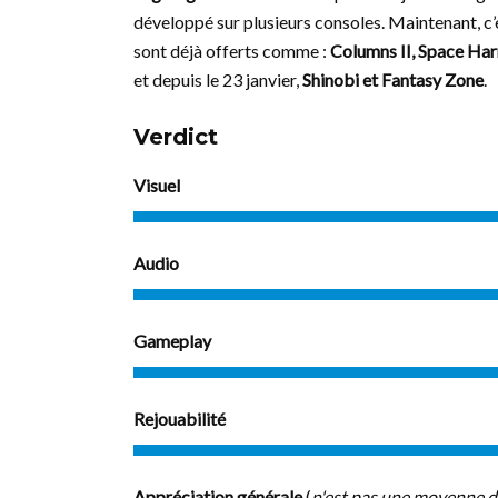
développé sur plusieurs consoles. Maintenant, c’es
sont déjà offerts comme :
Columns II, Space Harr
et depuis le 23 janvier,
Shinobi et Fantasy Zone
.
Verdict
Visuel
Audio
Gameplay
Rejouabilité
Appréciation générale
(
n'est pas une moyenne d