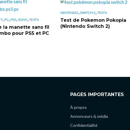
,
,
NINTENDO
SWITCH 2
TESTS
,
,
,
,
Test de Pokemon Pokopia
FT
PC
PS5
SONY
TESTS
(Nintendo Switch 2)
 la manette sans fil
bo pour PS5 et PC
PAGES IMPORTANTES
À propos
Annonceurs & média
Confidentialité