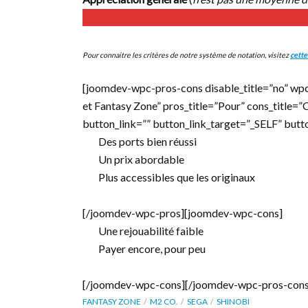
Pour connaitre les critères de notre système de notation, visitez
cette
[joomdev-wpc-pros-cons disable_title=”no” wpc
et Fantasy Zone” pros_title=”Pour” cons_title=
button_link=”” button_link_target=”_SELF” but
Des ports bien réussi
Un prix abordable
Plus accessibles que les originaux
[/joomdev-wpc-pros][joomdev-wpc-cons]
Une rejouabilité faible
Payer encore, pour peu
[/joomdev-wpc-cons][/joomdev-wpc-pros-cons
FANTASY ZONE
M2 CO.
SEGA
SHINOBI