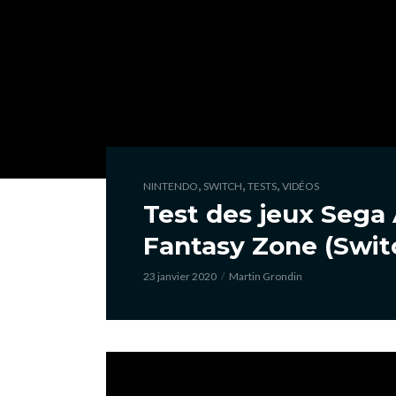
,
,
,
NINTENDO
SWITCH
TESTS
VIDÉOS
Test des jeux Sega 
Fantasy Zone (Swit
23 janvier 2020
Martin Grondin