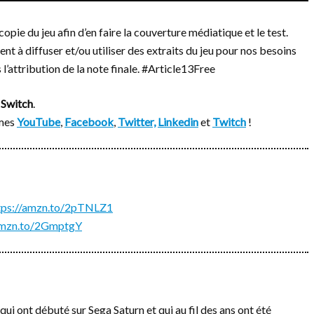
opie du jeu afin d’en faire la couverture médiatique et le test.
t à diffuser et/ou utiliser des extraits du jeu pour nos besoins
l’attribution de la note finale. #Article13Free
r
Switch
.
rmes
YouTube
,
Facebook
,
Twitter,
Linkedin
et
Twitch
!
tps://amzn.to/2pTNLZ1
/amzn.to/2GmptgY
qui ont débuté sur Sega Saturn et qui au fil des ans ont été