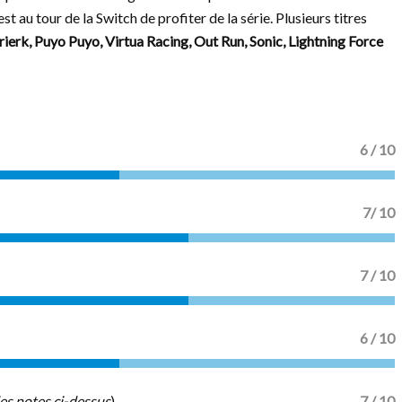
t au tour de la Switch de profiter de la série. Plusieurs titres
ierk, Puyo Puyo, Virtua Racing, Out Run, Sonic, Lightning Force
6 / 10
7/ 10
7 / 10
6 / 10
es notes ci-dessus
)
7 / 10