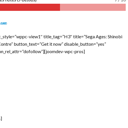
 page
.
_style=”wppc-view1″ title_tag=”H3″ title=”Sega Ages: Shinobi
”Contre” button_text=”Get it now” disable_button=”yes”
ton_rel_attr=”dofollow”][joomdev-wpc-pros]
]