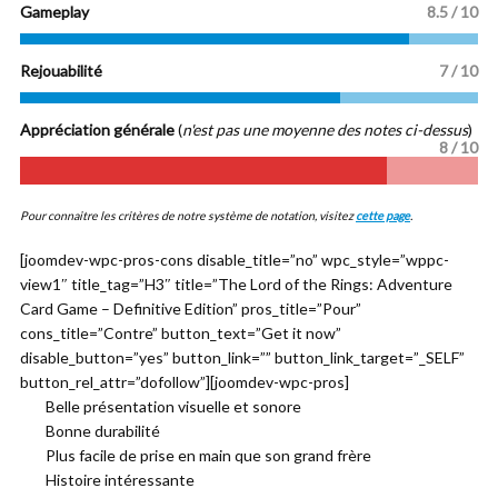
Gameplay
8.5 / 10
Rejouabilité
7 / 10
Appréciation générale
(
n'est pas une moyenne des notes ci-dessus
)
8 / 10
Pour connaitre les critères de notre système de notation, visitez
cette page
.
[joomdev-wpc-pros-cons disable_title=”no” wpc_style=”wppc-
view1″ title_tag=”H3″ title=”The Lord of the Rings: Adventure
Card Game – Definitive Edition” pros_title=”Pour”
cons_title=”Contre” button_text=”Get it now”
disable_button=”yes” button_link=”” button_link_target=”_SELF”
button_rel_attr=”dofollow”][joomdev-wpc-pros]
Belle présentation visuelle et sonore
Bonne durabilité
Plus facile de prise en main que son grand frère
Histoire intéressante