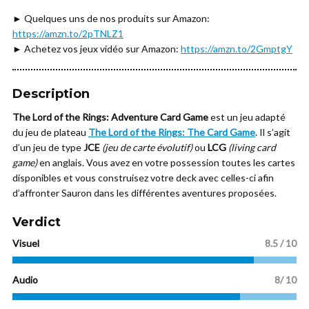
► Quelques uns de nos produits sur Amazon:
https://amzn.to/2pTNLZ1
► Achetez vos jeux vidéo sur Amazon:
https://amzn.to/2GmptgY
Description
The Lord of the Rings: Adventure Card Game
est un jeu adapté
du jeu de plateau
The Lord of the Rings: The Card Game
. Il s’agit
d’un jeu de type
JCE
(jeu de carte évolutif)
ou
LCG
(living card
game)
en anglais. Vous avez en votre possession toutes les cartes
disponibles et vous construisez votre deck avec celles-ci afin
d’affronter Sauron dans les différentes aventures proposées.
Verdict
Visuel
8.5 / 10
Audio
8/ 10