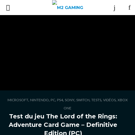
,
,
,
,
,
,
,
,
MICROSOFT
NINTENDO
PC
PS4
SONY
SWITCH
TESTS
VIDÉOS
XBOX
ONE
Test du jeu The Lord of the Rings:
Adventure Card Game – Definitive
Edition (PC)