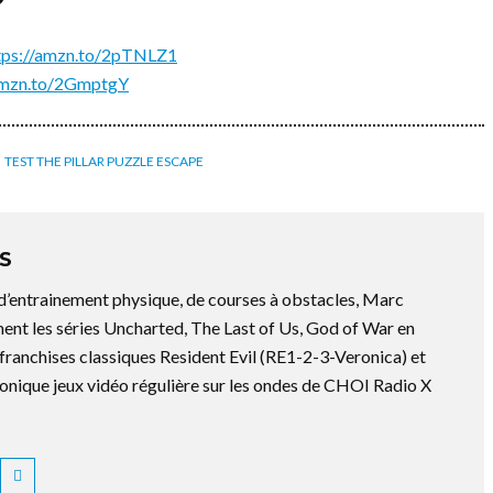
?
tps://amzn.to/2pTNLZ1
/amzn.to/2GmptgY
TEST THE PILLAR PUZZLE ESCAPE
S
 d’entrainement physique, de courses à obstacles, Marc
ment les séries Uncharted, The Last of Us, God of War en
es franchises classiques Resident Evil (RE1-2-3-Veronica) et
ronique jeux vidéo régulière sur les ondes de CHOI Radio X