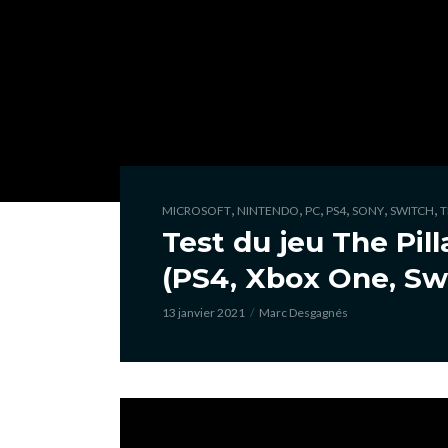
,
,
,
,
,
,
MICROSOFT
NINTENDO
PC
PS4
SONY
SWITCH
T
Test du jeu The Pill
(PS4, Xbox One, Sw
13 janvier 2021
Marc Desgagnés