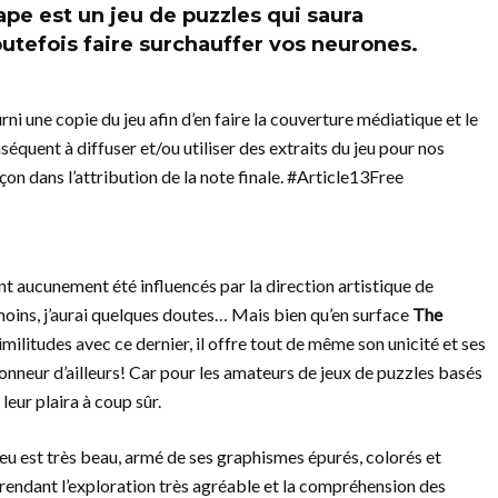
ape est un jeu de puzzles qui saura
utefois faire surchauffer vos neurones.
ni une copie du jeu afin d’en faire la couverture médiatique et le
équent à diffuser et/ou utiliser des extraits du jeu pour nos
çon dans l’attribution de la note finale. #Article13Free
ont aucunement été influencés par la direction artistique de
u moins, j’aurai quelques doutes… Mais bien qu’en surface
The
ilitudes avec ce dernier, il offre tout de même son unicité et ses
 honneur d’ailleurs! Car pour les amateurs de jeux de puzzles basés
 leur plaira à coup sûr.
 jeu est très beau, armé de ses graphismes épurés, colorés et
é, rendant l’exploration très agréable et la compréhension des