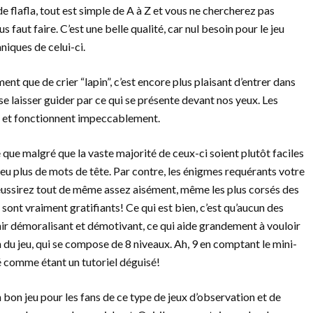
de flafla, tout est simple de A à Z et vous ne chercherez pas
 faut faire. C’est une belle qualité, car nul besoin pour le jeu
niques de celui-ci.
ent que de crier “lapin”, c’est encore plus plaisant d’entrer dans
e laisser guider par ce qui se présente devant nos yeux. Les
es et fonctionnent impeccablement.
e que malgré que la vaste majorité de ceux-ci soient plutôt faciles
u plus de mots de tête. Par contre, les énigmes requérants votre
réussirez tout de même assez aisément, même les plus corsés des
sont vraiment gratifiants! Ce qui est bien, c’est qu’aucun des
nir démoralisant et démotivant, ce qui aide grandement à vouloir
n du jeu, qui se compose de 8 niveaux. Ah, 9 en comptant le mini-
ré comme étant un tutoriel déguisé!
 bon jeu pour les fans de ce type de jeux d’observation et de