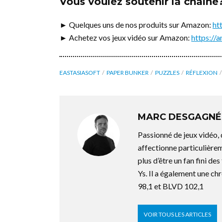
Vous voulez soutenir la chaîne
► Quelques uns de nos produits sur Amazon:
ht
► Achetez vos jeux vidéo sur Amazon:
https:/
EASTASIASOFT
PAPER BUNKER
PUZZLES
RÉFLEXION
MARC DESGAGNÉ
Passionné de jeux vidéo,
affectionne particulière
plus d’être un fan fini d
Ys. Il a également une ch
98,1 et BLVD 102,1
VOIR TOUS LES ARTICLES