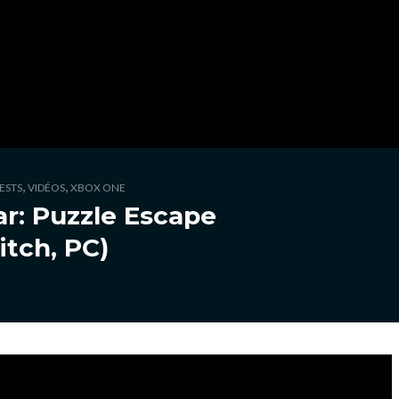
,
,
ESTS
VIDÉOS
XBOX ONE
ar: Puzzle Escape
itch, PC)