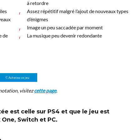
à retordre
iles
Assez répétitif malgré l’ajout de nouveaux types
veaux
d’énigmes
Image un peu saccadée par moment
e de
La musique peu devenir redondante
Achetez ce jeu
notation, visitez
cette page
.
ée est celle sur
PS4
et que le jeu est
 One, Switch et PC.