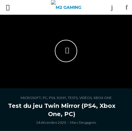
,
,
,
,
,
,
MICROSOFT
PC
PS4
SONY
TESTS
VIDÉOS
XBOX ONE
Test du jeu Twin Mirror (PS4, Xbox
One, PC)
14 décembre 2020
Marc Desgagnés