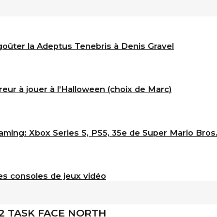
goûter la Adeptus Tenebris à Denis Gravel
eur à jouer à l’Halloween (choix de Marc)
ming: Xbox Series S, PS5, 35e de Super Mario Bros
s consoles de jeux vidéo