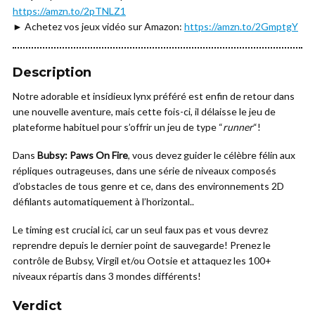
https://amzn.to/2pTNLZ1
► Achetez vos jeux vidéo sur Amazon:
https://amzn.to/2GmptgY
Description
Notre adorable et insidieux lynx préféré est enfin de retour dans
une nouvelle aventure, mais cette fois-ci, il délaisse le jeu de
plateforme habituel pour s’offrir un jeu de type “
runner
“!
Dans
Bubsy: Paws On Fire
, vous devez guider le célèbre félin aux
répliques outrageuses, dans une série de niveaux composés
d’obstacles de tous genre et ce, dans des environnements 2D
défilants automatiquement à l’horizontal..
Le timing est crucial ici, car un seul faux pas et vous devrez
reprendre depuis le dernier point de sauvegarde! Prenez le
contrôle de Bubsy, Virgil et/ou Ootsie et attaquez les 100+
niveaux répartis dans 3 mondes différents!
Verdict