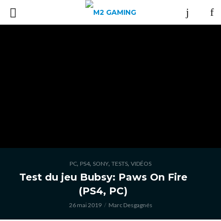
,
,
,
,
PC
PS4
SONY
TESTS
VIDÉOS
Test du jeu Bubsy: Paws On Fire
(PS4, PC)
26 mai 2019
Marc Desgagnés