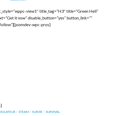
_style=”wppc-view1″ title_tag=”H3″ title=”Green Hell”
ext=”Get it now” disable_button=”yes” button_link=””
ofollow”][joomdev-wpc-pros]
]
IMULATEUR
STEAM
SURVIE
SURVIVAL