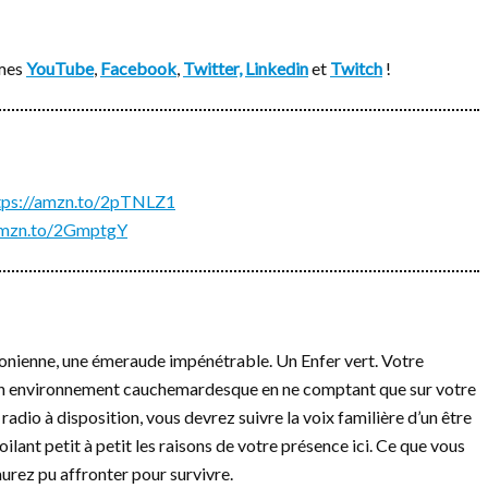
rmes
YouTube
,
Facebook
,
Twitter,
Linkedin
et
Twitch
!
tps://amzn.to/2pTNLZ1
/amzn.to/2GmptgY
zonienne, une émeraude impénétrable. Un Enfer vert. Votre
d’un environnement cauchemardesque en ne comptant que sur votre
adio à disposition, vous devrez suivre la voix familière d’un être
voilant petit à petit les raisons de votre présence ici. Ce que vous
urez pu affronter pour survivre.