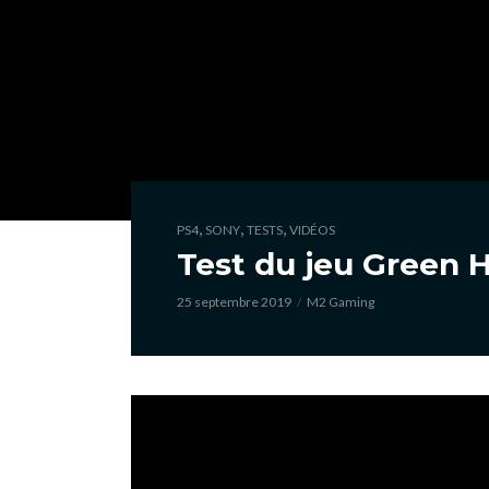
,
,
,
PS4
SONY
TESTS
VIDÉOS
Test du jeu Green H
25 septembre 2019
M2 Gaming