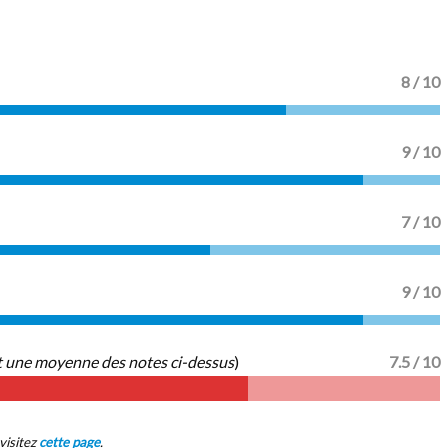
8 / 10
9 / 10
7 / 10
9 / 10
t une moyenne des notes ci-dessus
)
7.5 / 10
visitez
cette page
.