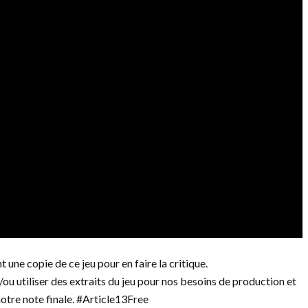
 une copie de ce jeu pour en faire la critique.
/ou utiliser des extraits du jeu pour nos besoins de production et
notre note finale. #Article13Free