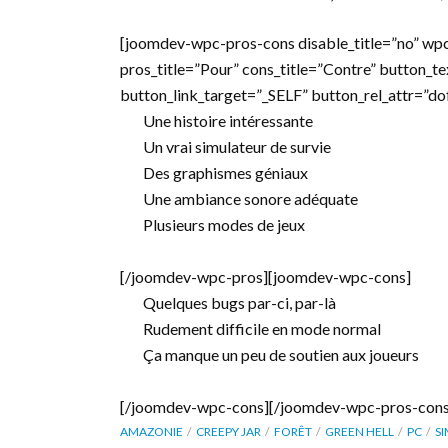
[joomdev-wpc-pros-cons disable_title=”no” wpc
pros_title=”Pour” cons_title=”Contre” button_t
button_link_target=”_SELF” button_rel_attr=”d
Une histoire intéressante
Un vrai simulateur de survie
Des graphismes géniaux
Une ambiance sonore adéquate
Plusieurs modes de jeux
[/joomdev-wpc-pros][joomdev-wpc-cons]
Quelques bugs par-ci, par-là
Rudement difficile en mode normal
Ça manque un peu de soutien aux joueurs
[/joomdev-wpc-cons][/joomdev-wpc-pros-cons
AMAZONIE
CREEPY JAR
FORÊT
GREEN HELL
PC
S