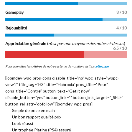
Gameplay
8 / 10
Rejouabilité
4 / 10
Appréciation générale
(
n'est pas une moyenne des notes ci-dessus
)
6.5 / 10
Pour connaitre les critères de notre système de notation, visitez
cette page
.
[joomdev-wpc-pros-cons disable_title=”no” wpc_style=”wppc-
view1″ title_tag=”H3″ title=”Habroxia” pros_title=”Pour”
cons_title=”Contre” button_text=”Get it now”
disable_button=”yes” button_link=”” button_link_target=”_SELF”
button_rel_attr=”dofollow”][joomdev-wpc-pros]
Simple de prise en main
Un bon rapport qualité prix
Look réussi
Un trophée Platine (PS4) assuré