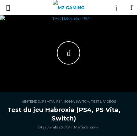
,
,
,
,
,
,
NINTENDO
PS VITA
PS4
SONY
SWITCH
TESTS
VIDÉOS
Test du jeu Habroxia (PS4, PS Vita,
Switch)
24 septembre 2019
Martin Grondin