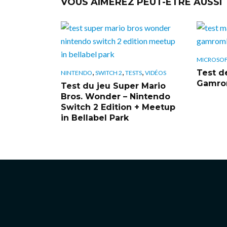
VOUS AIMEREZ PEUT-ÊTRE AUSSI
MICROSO
,
,
,
Test de
NINTENDO
SWITCH 2
TESTS
VIDÉOS
Gamrom
Test du jeu Super Mario
Bros. Wonder – Nintendo
Switch 2 Edition + Meetup
in Bellabel Park