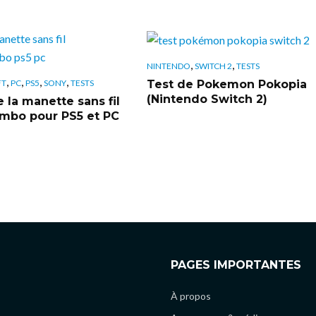
,
,
NINTENDO
SWITCH 2
TESTS
,
,
,
,
Test de Pokemon Pokopia
FT
PC
PS5
SONY
TESTS
(Nintendo Switch 2)
 la manette sans fil
bo pour PS5 et PC
PAGES IMPORTANTES
À propos