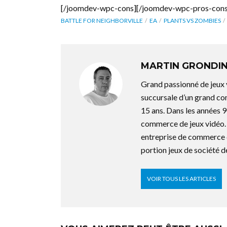
[/joomdev-wpc-cons][/joomdev-wpc-pros-cons
BATTLE FOR NEIGHBORVILLE
EA
PLANTS VS ZOMBIES
MARTIN GRONDI
Grand passionné de jeux 
succursale d’un grand co
15 ans. Dans les années 9
commerce de jeux vidéo. 
entreprise de commerce d
portion jeux de société
VOIR TOUS LES ARTICLES