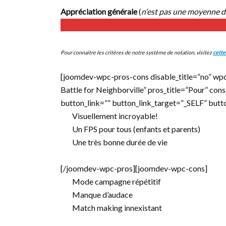
Appréciation générale
(
n'est pas une moyenne d
Pour connaitre les critères de notre système de notation, visitez
cette
[joomdev-wpc-pros-cons disable_title=”no” wpc
Battle for Neighborville” pros_title=”Pour” con
button_link=”” button_link_target=”_SELF” but
Visuellement incroyable!
Un FPS pour tous (enfants et parents)
Une très bonne durée de vie
[/joomdev-wpc-pros][joomdev-wpc-cons]
Mode campagne répétitif
Manque d’audace
Match making innexistant