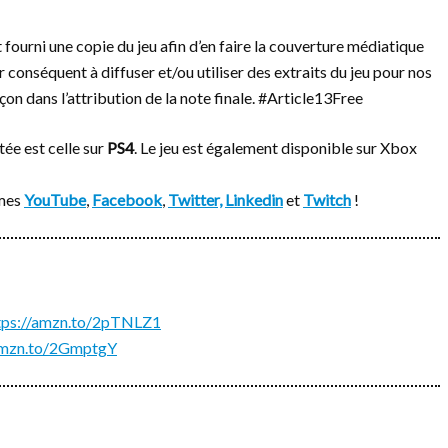
fourni une copie du jeu afin d’en faire la couverture médiatique
r conséquent à diffuser et/ou utiliser des extraits du jeu pour nos
çon dans l’attribution de la note finale. #Article13Free
ée est celle sur
PS4
. Le jeu est également disponible sur Xbox
rmes
YouTube
,
Facebook
,
Twitter,
Linkedin
et
Twitch
!
tps://amzn.to/2pTNLZ1
/amzn.to/2GmptgY