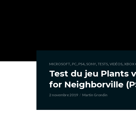
,
,
,
,
,
,
MICROSOFT
PC
PS4
SONY
TESTS
VIDÉOS
XBOX 
Test du jeu Plants 
for Neighborville (
2 novembre 2019
Martin Grondin