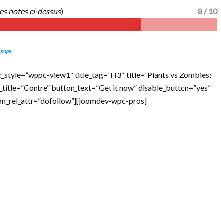
es notes ci-dessus
)
8 / 10
 page
.
_style=”wppc-view1″ title_tag=”H3″ title=”Plants vs Zombies:
s_title=”Contre” button_text=”Get it now” disable_button=”yes”
ton_rel_attr=”dofollow”][joomdev-wpc-pros]